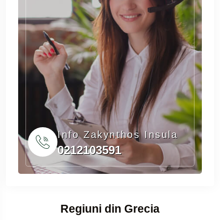
Info Zakynthos Insula
0212103591
Regiuni din Grecia