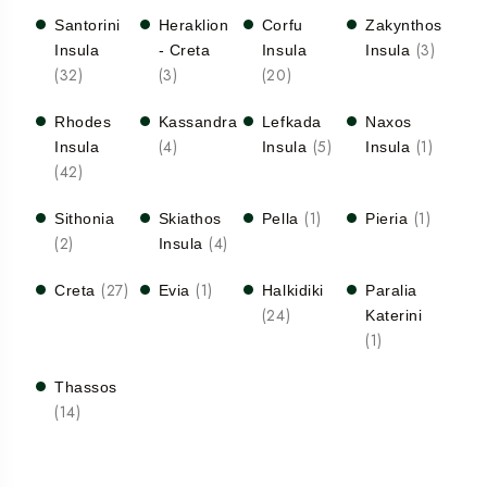
Santorini
Heraklion
Corfu
Zakynthos
(3)
Insula
- Creta
Insula
Insula
(32)
(3)
(20)
Rhodes
Kassandra
Lefkada
Naxos
(4)
(5)
(1)
Insula
Insula
Insula
(42)
(1)
(1)
Sithonia
Skiathos
Pella
Pieria
(2)
(4)
Insula
(27)
(1)
Creta
Evia
Halkidiki
Paralia
(24)
Katerini
(1)
Thassos
(14)