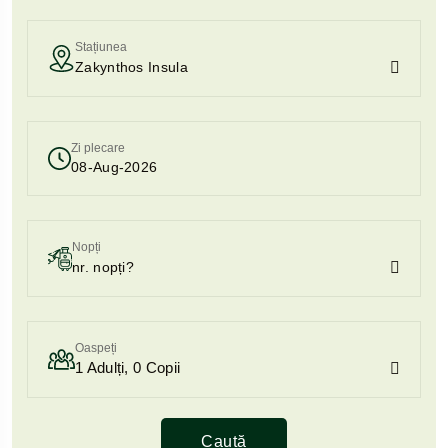
Stațiunea
Zi plecare
Nopți
Oaspeți
1
Adulți,
0
Copii
Caută