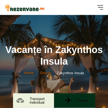
Vacanțe în Zakynthos
Insula
Home
Grecia
Zakynthos Insula
Transport
Charter
Individual